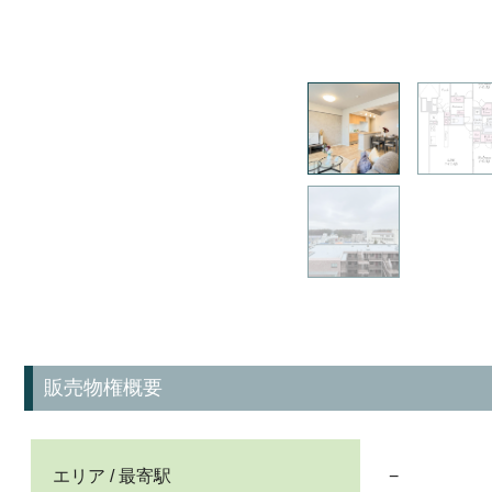
販売物権概要
エリア / 最寄駅
−